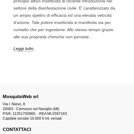
principio attivo insetticida di recente introduzione nel
settore della disinfestazione civile. E’ caratterizzato da
un ampio spettro di efficacia ed una elevata velocità
d’azione. Tale potere insetticida si manifesta sia per
contatto che per ingestione. Allo stesso tempo grazie
alle sue proprietà chimiche non persiste...
Leggi tutto
MosquitoWeb srl
Via I. Nievo, 8
20063 - Cernusco sul Naviglio (MI)
P.IVA: 11351750960 - REA MI-2597163
Capitale sociale 10.000 € int. versati
CONTATTACI