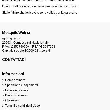
richiesta contattandoci in uno dei modi indicati sul sito.
In tutti gli altri casi verrà emessa una ricevuta di acquisto.
Sia le fatture che le ricevute sono valide per la garanzia.
MosquitoWeb srl
Via I. Nievo, 8
20063 - Cernusco sul Naviglio (MI)
P.IVA: 11351750960 - REA MI-2597163
Capitale sociale 10.000 € int. versati
CONTATTACI
Informazioni
Come ordinare
Spedizione e pagamenti
Fatture e ricevute
Diritto di recesso
Chi siamo
Termini e condizioni d'uso