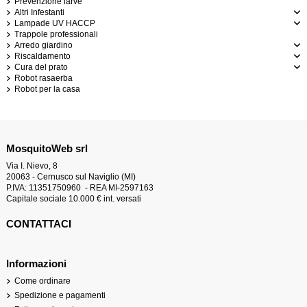
Prevenzione larve
Altri Infestanti
Lampade UV HACCP
Trappole professionali
Arredo giardino
Riscaldamento
Cura del prato
Robot rasaerba
Robot per la casa
MosquitoWeb srl
Via I. Nievo, 8
20063 - Cernusco sul Naviglio (MI)
P.IVA: 11351750960 - REA MI-2597163
Capitale sociale 10.000 € int. versati
CONTATTACI
Informazioni
Come ordinare
Spedizione e pagamenti