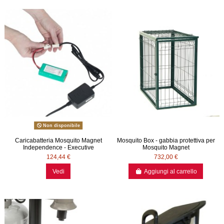
Non disponibile
Caricabatteria Mosquito Magnet
Mosquito Box - gabbia protettiva per
Independence - Executive
Mosquito Magnet
124,44 €
732,00 €
Vedi
Aggiungi al carrello