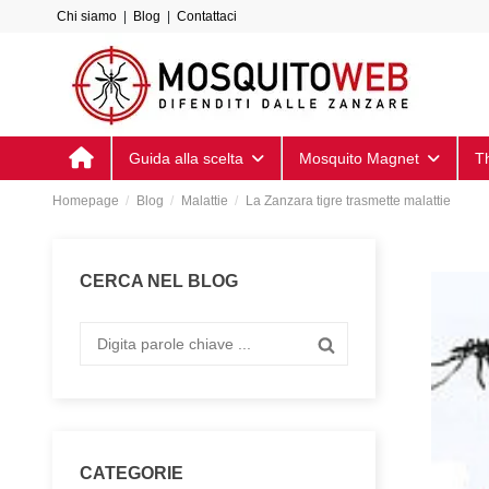
Chi siamo
|
Blog
|
Contattaci
Guida alla scelta
Mosquito Magnet
T
Homepage
Blog
Malattie
La Zanzara tigre trasmette malattie
CERCA NEL BLOG
CATEGORIE