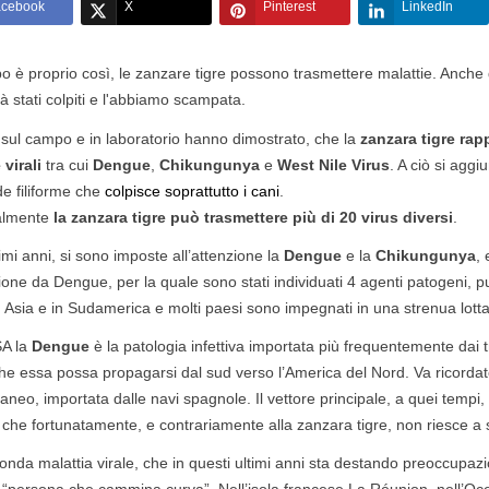
acebook
X
Pinterest
LinkedIn
o è proprio così, le zanzare tigre possono trasmettere malattie. Anche que
à stati colpiti e l'abbiamo scampata.
 sul campo e in laboratorio hanno dimostrato, che la
zanzara tigre rap
 virali
tra cui
Dengue
,
Chikungunya
e
West Nile Virus
. A ciò si agg
e filiforme che
colpisce soprattutto i cani
.
almente
la zanzara tigre può trasmettere più di 20 virus diversi
.
timi anni, si sono imposte all’attenzione la
Dengue
e la
Chikungunya
, 
ione da Dengue, per la quale sono stati individuati 4 agenti patogeni,
 Asia e in Sudamerica e molti paesi sono impegnati in una strenua lotta
SA la
Dengue
è la patologia infettiva importata più frequentemente dai tr
he essa possa propagarsi dal sud verso l’America del Nord. Va ricord
FORUM VA
DECORSO PUNTURE
SCOV
aneo, importata dalle navi spagnole. Il vettore principale, a quei tempi
ENTE IN
ZANZARE TIGRE NEI
ZANZ
che fortunatamente, e contrariamente alla zanzara tigre, non riesce a s
BAMBINI
DA L
nda malattia virale, che in questi ultimi anni sta destando preoccupazi
-line il nostro
Ecco come si presentano le
Come è 