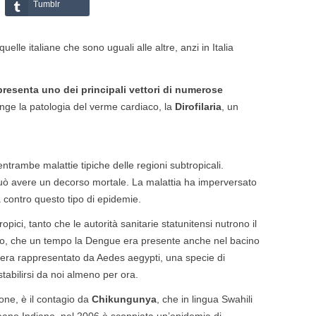
Tumblr
lle italiane che sono uguali alle altre, anzi in Italia
presenta uno dei principali vettori di numerose
iunge la patologia del verme cardiaco, la
Dirofilaria
, un
entrambe malattie tipiche delle regioni subtropicali.
 può avere un decorso mortale. La malattia ha imperversato
 contro questo tipo di epidemie.
opici, tanto che le autorità sanitarie statunitensi nutrono il
ato, che un tempo la Dengue era presente anche nel bacino
ARE E UCCIDERE
DA DOVE ENTRANO LE
, era rappresentato da Aedes aegypti, una specie di
ARE IN UNA CAMERA
ZANZARE
tabilirsi da noi almeno per ora.
ETTO
Come fanno le zanzare ad entrare
one, è il contagio da
Chikungunya
, che in lingua Swahili
possibile che durante il
in casa anche con le zanzariere?