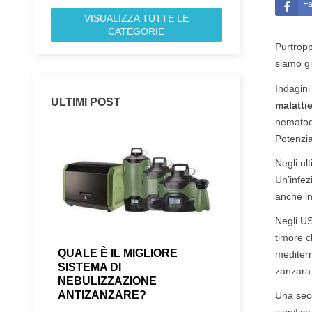
F
VISUALIZZA TUTTE LE
CATEGORIE
Purtropp
siamo gi
Indagini
ULTIMI POST
malattie
nematod
Potenzi
Negli ul
Un’infez
anche in
Negli U
timore c
QUALE È IL MIGLIORE
IL MOSQUITO
mediterr
SISTEMA DI
DEFINITIVAM
zanzara 
NEBULIZZAZIONE
PENSIONE
ANTIZANZARE?
Una seco
Abbiamo messo off