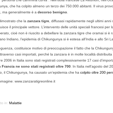
a “persona che cammina curva”. Nell’isola francese La Réunion, nell’Oc
o è partito. Un
punture delle zanzare nei bambini
giorno
nya, che ha colpito almeno un terzo dei 750.000 abitanti. Il virus provo
storia che se ne
particolarmente sensibili.
casa e 
ri, ma generalmente è a
decorso benigno
.
orecchi
Leggi tutto
dimostrato che la
zanzara tigre
, diffusasi rapidamente negli ultimi anni
Leggi t
uisce il principale vettore. L’intervento delle unità speciali francesi per l
sperato, cioè non è riuscito a debellare la zanzara tigre che oramai si è r
ano Indiano, l’epidemia di Chikungunya si è estesa all’India e allo Sri L
guenza, costituisce motivo di preoccupazione il fatto che la Chikunguny
, attraverso casi importati, perché la zanzara è in molte località distri
e 2006 in Italia sono stati registrati complessivamente 17 casi d’impo
n Francia ne sono stati registrati oltre 700
. In Italia nell’agosto del 
o, il Chikungunya, ha causato un’epidemia che ha
colpito oltre 200 pe
mmagine: www.zanzaratigreonline.it
to in:
Malattie