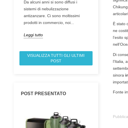
signific
Da alcuni anni si sono diffusi i
forum, da cui tutt
Chikungu
sistemi di nebulizzazione
piccolo pezzo di 
articola
antizanzare. Ci sono moltissimi
va.
prodotti in commercio, noi...
È stato 
Leggi tutto
ne costit
Leggi tutto
l’esito 
nell’Oce
Di conse
VISUALIZZA TUTTI GLI ULTIMI
POST
l’Italia
settembr
sinora
i
importat
Fonte i
POST PRESENTATO
Pubblica