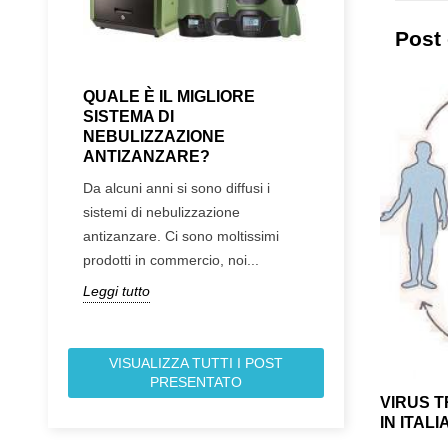
Post 
QUALE È IL MIGLIORE
IL MOSQUITO
SISTEMA DI
DEFINITIVAM
NEBULIZZAZIONE
PENSIONE
ANTIZANZARE?
Abbiamo messo off
Da alcuni anni si sono diffusi i
forum, da cui tutt
sistemi di nebulizzazione
piccolo pezzo di 
antizanzare. Ci sono moltissimi
va.
prodotti in commercio, noi...
Leggi tutto
Leggi tutto
MALATTIE TRASMESSE DALLE
ZANZARE IN ITALIA NEL 2011
Come di consueto ecco il riassunto dei casi di
VISUALIZZA TUTTI I POST
onsolanti.
PRESENTATO
malattie trasmesse dalle zanzare in Italia per la
 virus e in
VIRUS 
stagione passata....
IN ITALI
Leggi tutto