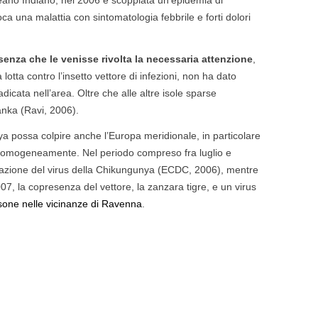
eano Indiano, nel 2006 è scoppiata un’epidemia di
 non si vedono zanzare in
ca una malattia con sintomatologia febbrile e forti dolori
Leggi tutto
solo alla notte ronzano nelle
e...
senza che le venisse rivolta la necessaria attenzione
,
utto
a lotta contro l’insetto vettore di infezioni, non ha dato
adicata nell’area. Oltre che alle altre isole sparse
anka (Ravi, 2006).
a possa colpire anche l’Europa meridionale, in particolare
buita omogeneamente. Nel periodo compreso fra luglio e
rtazione del virus della Chikungunya (ECDC, 2006), mentre
2007, la copresenza del vettore, la zanzara tigre, e un virus
rsone nelle vicinanze di Ravenna
.