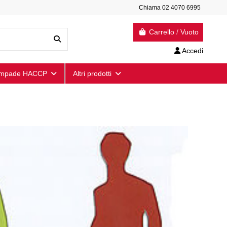
Chiama 02 4070 6995
Carrello
/
Vuoto
Accedi
mpade HACCP
Altri prodotti