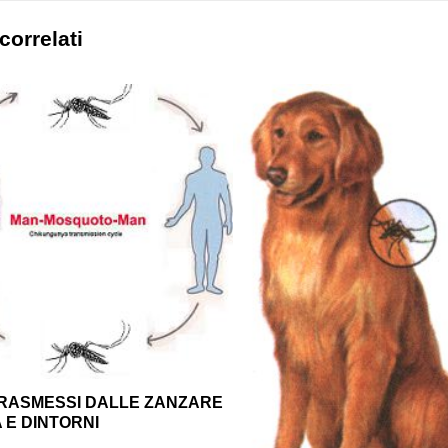
correlati
FORUM VA
DECORSO PUNTURE
SCOV
ENTE IN
ZANZARE TIGRE NEI
ZANZ
BAMBINI
DA L
-line il nostro
Ecco come si presentano le
Come è 
o è partito. Un
punture delle zanzare nei bambini
giorno
storia che se ne
particolarmente sensibili.
casa e 
orecchi
Leggi tutto
Leggi t
TRASMESSI DALLE ZANZARE
A E DINTORNI