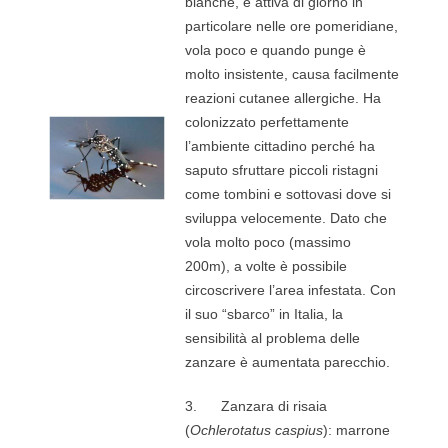
bianche, è attiva di giorno in
particolare nelle ore pomeridiane,
vola poco e quando punge è
molto insistente, causa facilmente
reazioni cutanee allergiche. Ha
colonizzato perfettamente
l’ambiente cittadino perché ha
saputo sfruttare piccoli ristagni
come tombini e sottovasi dove si
sviluppa velocemente. Dato che
vola molto poco (massimo
200m), a volte è possibile
circoscrivere l’area infestata. Con
il suo “sbarco” in Italia, la
sensibilità al problema delle
zanzare è aumentata parecchio.
3. Zanzara di risaia
(
Ochlerotatus caspius
): marrone