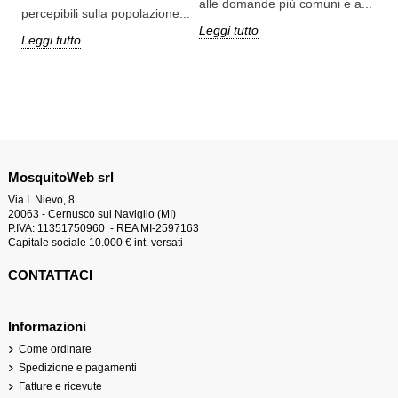
alle domande più comuni e a...
percepibili sulla popolazione...
Leg
Leggi tutto
Leggi tutto
MosquitoWeb srl
Via I. Nievo, 8
20063 - Cernusco sul Naviglio (MI)
P.IVA: 11351750960 - REA MI-2597163
Capitale sociale 10.000 € int. versati
CONTATTACI
Informazioni
Come ordinare
Spedizione e pagamenti
Fatture e ricevute