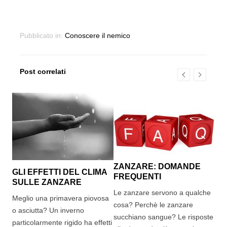
Pubblicato in:
Conoscere il nemico
Post correlati
ZANZARE: DOMANDE
PA
GLI EFFETTI DEL CLIMA
FREQUENTI
SULLE ZANZARE
Son
Le zanzare servono a qualche
seg
Meglio una primavera piovosa
cosa? Perchè le zanzare
pap
o asciutta? Un inverno
succhiano sangue? Le risposte
fast
particolarmente rigido ha effetti