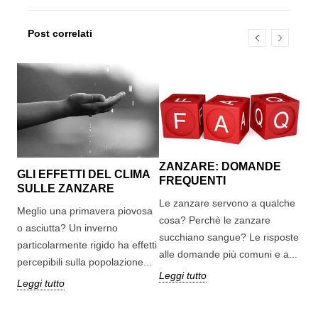
Post correlati
ZANZARE: DOMANDE
PA
GLI EFFETTI DEL CLIMA
FREQUENTI
SULLE ZANZARE
Son
Le zanzare servono a qualche
seg
Meglio una primavera piovosa
cosa? Perchè le zanzare
pap
o asciutta? Un inverno
succhiano sangue? Le risposte
fast
particolarmente rigido ha effetti
alle domande più comuni e a...
percepibili sulla popolazione...
Leg
Leggi tutto
Leggi tutto