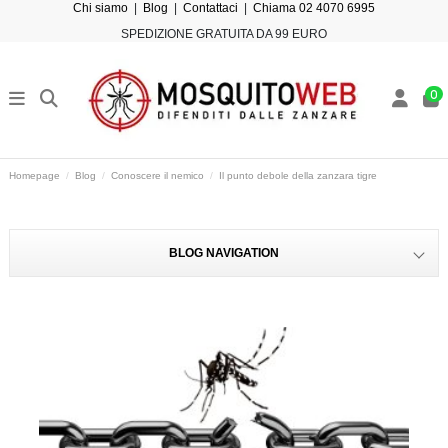
Chi siamo
|
Blog
|
Contattaci
|
Chiama 02 4070 6995
SPEDIZIONE GRATUITA DA 99 EURO
0
Homepage
Blog
Conoscere il nemico
Il punto debole della zanzara tigre
BLOG NAVIGATION