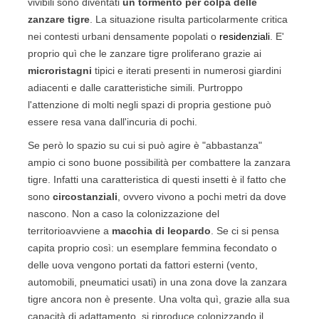
vivibili sono diventati
un tormento per colpa delle
zanzare tigre
. La situazione risulta particolarmente critica
nei contesti urbani densamente popolati o
residenziali
. E'
proprio quì che le zanzare tigre proliferano grazie ai
microristagni
tipici e iterati presenti in numerosi giardini
adiacenti e dalle caratteristiche simili. Purtroppo
l'attenzione di molti negli spazi di propria gestione può
essere resa vana dall'incuria di pochi.
Se però lo spazio su cui si può agire è "abbastanza"
ampio ci sono buone possibilità per combattere la zanzara
tigre. Infatti una caratteristica di questi insetti è il fatto che
sono
circostanziali
, ovvero vivono a pochi metri da dove
nascono. Non a caso la colonizzazione del
territorioavviene a
macchia di leopardo
. Se ci si pensa
capita proprio così: un esemplare femmina fecondato o
delle uova vengono portati da fattori esterni (vento,
automobili, pneumatici usati) in una zona dove la zanzara
tigre ancora non è presente. Una volta quì, grazie alla sua
capacità di adattamento, si riproduce colonizzando il