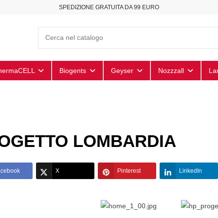
SPEDIZIONE GRATUITA DA 99 EURO
hermaCELL
Biogents
Geyser
Nozzzall
La
OGETTO LOMBARDIA
acebook
X
Pinterest
LinkedIn