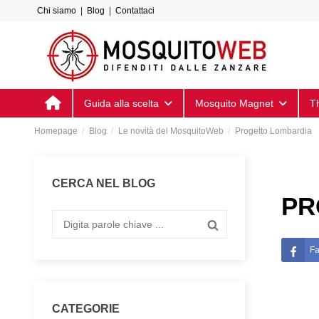
Chi siamo
|
Blog
|
Contattaci
Guida alla scelta
Mosquito Magnet
T
Homepage
Blog
Le novità del MosquitoWeb
Progetto Lombardia
CERCA NEL BLOG
PR
F
CATEGORIE