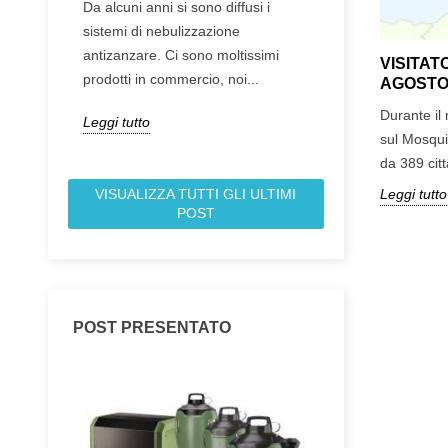
Da alcuni anni si sono diffusi i
forum, da cui tutt
sistemi di nebulizzazione
piccolo pezzo di 
VISITATORI STAGIONE 2010
antizanzare. Ci sono moltissimi
va.
VISITA
Durante il mese di agosto sono transitati sul
prodotti in commercio, noi...
AGOSTO
sito 22.717 visitatori che hanno visualizzato
Leggi tutto
Durante il
69.326 pagine.Dal primo...
Leggi tutto
sul Mosqui
Leggi tutto
da 389 città
VISUALIZZA TUTTI GLI ULTIMI
Leggi tutto
POST
POST PRESENTATO