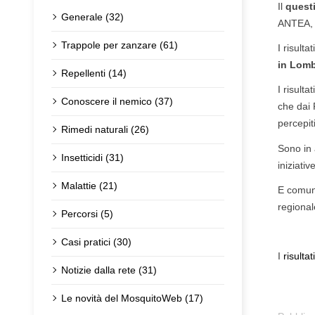
Il
quest
Generale (32)
ANTEA
Trappole per zanzare (61)
I risult
in Lom
Repellenti (14)
I risult
Conoscere il nemico (37)
che dai 
percepit
Rimedi naturali (26)
Sono in 
Insetticidi (31)
iniziati
Malattie (21)
E comune
regional
Percorsi (5)
Casi pratici (30)
I
risultat
Notizie dalla rete (31)
Le novità del MosquitoWeb (17)