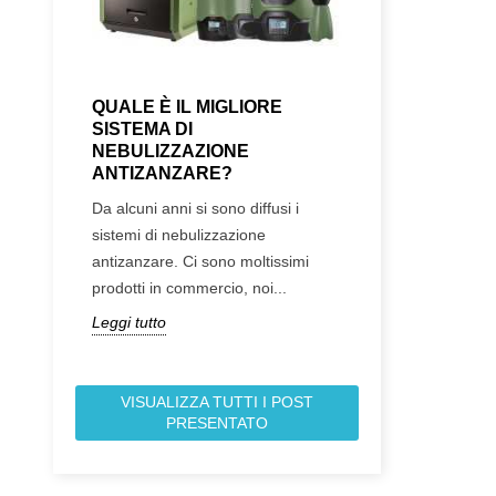
QUALE È IL MIGLIORE
IL MOSQUITO
SISTEMA DI
DEFINITIVAM
NEBULIZZAZIONE
PENSIONE
ANTIZANZARE?
Abbiamo messo off
Da alcuni anni si sono diffusi i
forum, da cui tutt
sistemi di nebulizzazione
piccolo pezzo di 
antizanzare. Ci sono moltissimi
va.
prodotti in commercio, noi...
Leggi tutto
Leggi tutto
VISUALIZZA TUTTI I POST
PRESENTATO