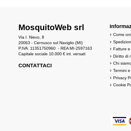
MosquitoWeb srl
Informaz
Come ord
Via I. Nievo, 8
Spedizio
20063 - Cernusco sul Naviglio (MI)
P.IVA: 11351750960 - REA MI-2597163
Fatture e
Capitale sociale 10.000 € int. versati
Diritto di
Chi siam
CONTATTACI
Termini e
Privacy P
Cookie Po