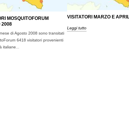
o è partito. Un
punture delle zanzare nei bambini
giorno
storia che se ne
particolarmente sensibili.
casa e 
VISITATORI MARZO E APRI
orecchi
TORI MOSQUITOFORUM
Leggi tutto
 2008
Leggi tutto
Leggi t
 mese di Agosto 2008 sono transitati
toForum 6418 visitatori provenienti
 italiane...