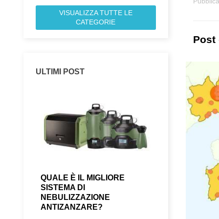
Pubblica
VISUALIZZA TUTTE LE
CATEGORIE
Post 
ULTIMI POST
ZANZARE
QUALE È IL MIGLIORE
IL MOSQUITO
SISTEMA DI
DEFINITIVAM
 i risultati
NEBULIZZAZIONE
PENSIONE
al quale
ANTIZANZARE?
Abbiamo messo off