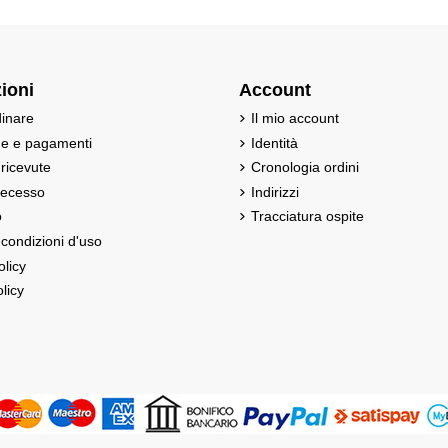
ioni
Account
inare
Il mio account
ne e pagamenti
Identità
 ricevute
Cronologia ordini
 recesso
Indirizzi
o
Tracciatura ospite
 condizioni d'uso
olicy
licy