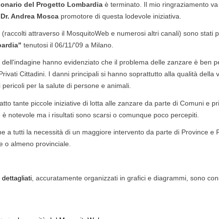
ionario del Progetto Lombardia
è terminato. Il mio ringraziamento va a
,
Dr. Andrea Mosca
promotore di questa lodevole iniziativa.
ati (raccolti attraverso il MosquitoWeb e numerosi altri canali) sono stat
bardia"
tenutosi il 06/11/'09 a Milano.
ati dell'indagine hanno evidenziato che il problema delle zanzare è ben 
Privati Cittadini. I danni principali si hanno soprattutto alla qualità del
i pericoli per la salute di persone e animali.
atto tante piccole iniziative di lotta alle zanzare da parte di Comuni e pri
ve è notevole ma i risultati sono scarsi o comunque poco percepiti.
 a tutti la necessità di un maggiore intervento da parte di Province e Re
e o almeno provinciale.
i dettagliati
, accuratamente organizzati in grafici e diagrammi, sono consu