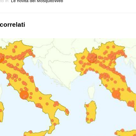
to in:
Le novità del MosquitoWeb
correlati
FORUM VA
DECORSO PUNTURE
SCOV
ENTE IN
ZANZARE TIGRE NEI
ZANZ
BAMBINI
DA L
-line il nostro
Ecco come si presentano le
Come è 