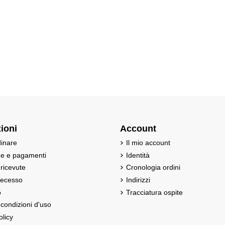
ioni
Account
inare
Il mio account
ne e pagamenti
Identità
 ricevute
Cronologia ordini
 recesso
Indirizzi
o
Tracciatura ospite
 condizioni d'uso
olicy