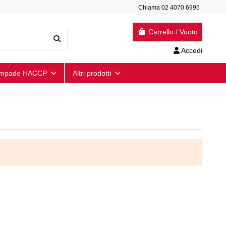
Chiama 02 4070 6995
Carrello
/
Vuoto
Accedi
mpade HACCP
Altri prodotti