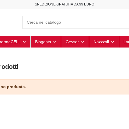
SPEDIZIONE GRATUITA DA 99 EURO
hermaCELL
Biogents
Geyser
Nozzzall
La
rodotti
 no products.