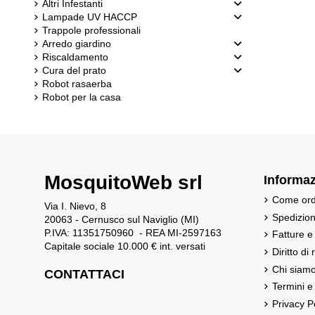
Altri Infestanti
Lampade UV HACCP
Trappole professionali
Arredo giardino
Riscaldamento
Cura del prato
Robot rasaerba
Robot per la casa
MosquitoWeb srl
Informaz
Come ord
Via I. Nievo, 8
Spedizio
20063 - Cernusco sul Naviglio (MI)
P.IVA: 11351750960 - REA MI-2597163
Fatture e
Capitale sociale 10.000 € int. versati
Diritto di
Chi siam
CONTATTACI
Termini e
Privacy P