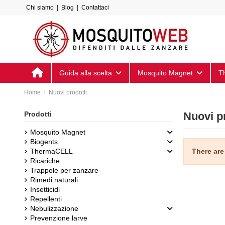
Chi siamo
|
Blog
|
Contattaci
Guida alla scelta
Mosquito Magnet
T
Home
Nuovi prodotti
Prodotti
Nuovi p
Mosquito Magnet
Biogents
There are
ThermaCELL
Ricariche
Trappole per zanzare
Rimedi naturali
Insetticidi
Repellenti
Nebulizzazione
Prevenzione larve