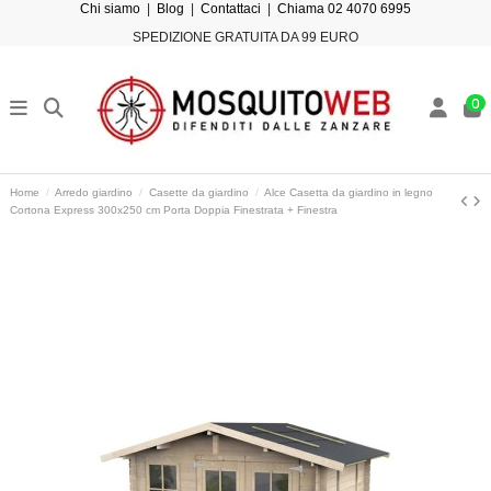
Chi siamo
|
Blog
|
Contattaci
|
Chiama 02 4070 6995
SPEDIZIONE GRATUITA DA 99 EURO
0
Home
Arredo giardino
Casette da giardino
Alce Casetta da giardino in legno
Cortona Express 300x250 cm Porta Doppia Finestrata + Finestra