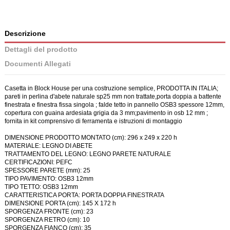
Descrizione
Dettagli del prodotto
Documenti Allegati
Casetta in Block House per una costruzione semplice, PRODOTTA IN ITALIA;
pareti in perlina d'abete naturale sp25 mm non trattate,porta doppia a battente
finestrata e finestra fissa singola ; falde tetto in pannello OSB3 spessore 12mm,
copertura con guaina ardesiata grigia da 3 mm;pavimento in osb 12 mm ;
fornita in kit comprensivo di ferramenta e istruzioni di montaggio
DIMENSIONE PRODOTTO MONTATO (cm): 296 x 249 x 220 h
MATERIALE: LEGNO DI ABETE
TRATTAMENTO DEL LEGNO: LEGNO PARETE NATURALE
CERTIFICAZIONI: PEFC
SPESSORE PARETE (mm): 25
TIPO PAVIMENTO: OSB3 12mm
TIPO TETTO: OSB3 12mm
CARATTERISTICA PORTA: PORTA DOPPIA FINESTRATA
DIMENSIONE PORTA (cm): 145 X 172 h
SPORGENZA FRONTE (cm): 23
SPORGENZA RETRO (cm): 10
SPORGENZA FIANCO (cm): 35