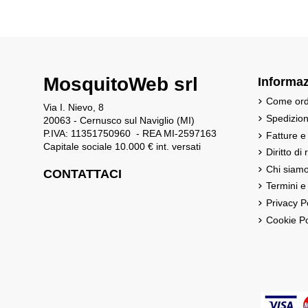
MosquitoWeb srl
Informaz
Come ord
Via I. Nievo, 8
Spedizio
20063 - Cernusco sul Naviglio (MI)
P.IVA: 11351750960 - REA MI-2597163
Fatture e
Capitale sociale 10.000 € int. versati
Diritto di
Chi siam
CONTATTACI
Termini e
Privacy P
Cookie Po