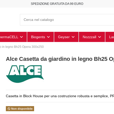
SPEDIZIONE GRATUITA DA 99 EURO
hermaCELL
Biogents
Geyser
Nozzzall
La
no in legno Bh25 Opera 300x250
Alce Casetta da giardino in legno Bh25 
Casetta in Block House per una costruzione robusta e semplice,
Non disponibile