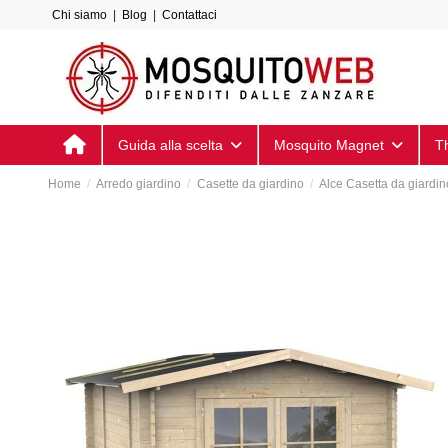
Chi siamo
|
Blog
|
Contattaci
Guida alla scelta
Mosquito Magnet
T
Home
Arredo giardino
Casette da giardino
Alce Casetta da giardi