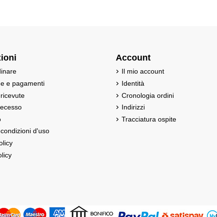
ioni
Account
inare
Il mio account
ne e pagamenti
Identità
 ricevute
Cronologia ordini
 recesso
Indirizzi
o
Tracciatura ospite
 condizioni d'uso
olicy
licy