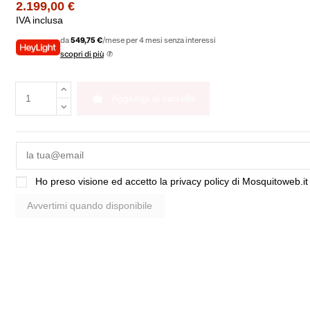
2.199,00 €
IVA inclusa
da
549,75 €
/mese per 4 mesi senza interessi
scopri di più
Aggiungi al carrello
Ho preso visione ed accetto la
privacy policy di Mosquitoweb.it