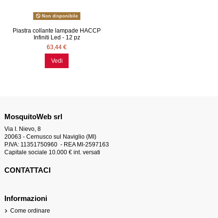
Non disponibile
Piastra collante lampade HACCP
Infiniti Led - 12 pz
63,44 €
Vedi
MosquitoWeb srl
Via I. Nievo, 8
20063 - Cernusco sul Naviglio (MI)
P.IVA: 11351750960 - REA MI-2597163
Capitale sociale 10.000 € int. versati
CONTATTACI
Informazioni
Come ordinare