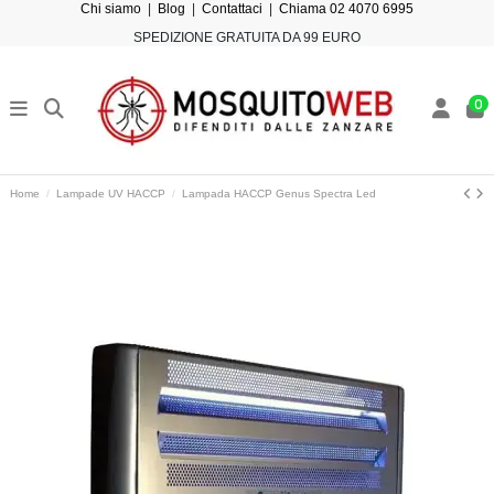
Chi siamo
|
Blog
|
Contattaci
|
Chiama 02 4070 6995
SPEDIZIONE GRATUITA DA 99 EURO
0
Home
Lampade UV HACCP
Lampada HACCP Genus Spectra Led