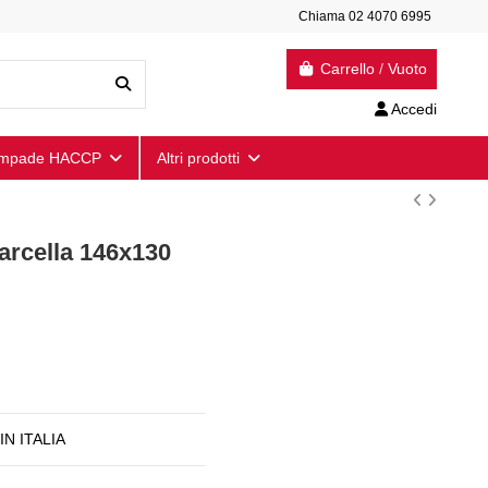
Chiama 02 4070 6995
Carrello
/
Vuoto
Accedi
mpade HACCP
Altri prodotti
arcella 146x130
IN ITALIA