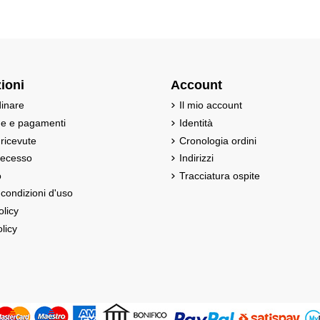
ioni
Account
inare
Il mio account
ne e pagamenti
Identità
 ricevute
Cronologia ordini
 recesso
Indirizzi
o
Tracciatura ospite
 condizioni d'uso
olicy
licy