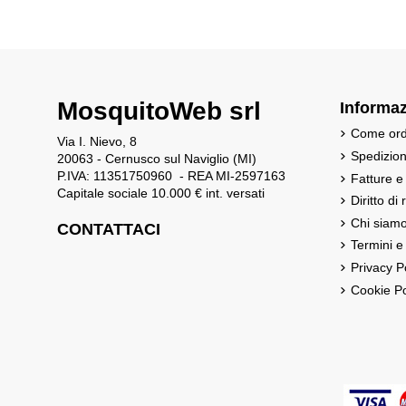
MosquitoWeb srl
Informaz
Come ord
Via I. Nievo, 8
Spedizio
20063 - Cernusco sul Naviglio (MI)
P.IVA: 11351750960 - REA MI-2597163
Fatture e
Capitale sociale 10.000 € int. versati
Diritto di
Chi siam
CONTATTACI
Termini e
Privacy P
Cookie Po