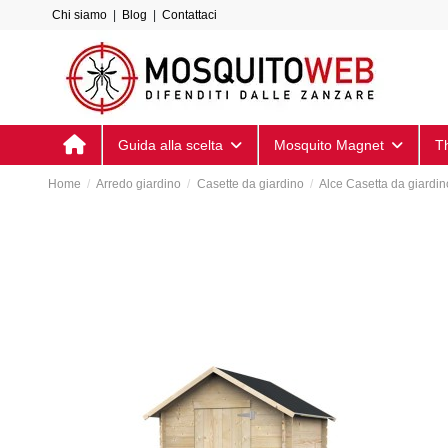
Chi siamo
|
Blog
|
Contattaci
Guida alla scelta
Mosquito Magnet
T
Home
Arredo giardino
Casette da giardino
Alce Casetta da giardi