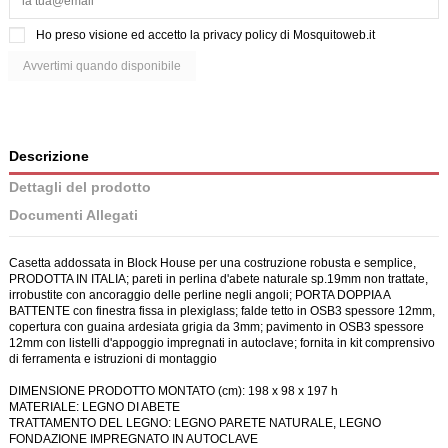
Ho preso visione ed accetto la
privacy policy di Mosquitoweb.it
Descrizione
Dettagli del prodotto
Documenti Allegati
Casetta addossata in Block House per una costruzione robusta e semplice,
PRODOTTA IN ITALIA; pareti in perlina d'abete naturale sp.19mm non trattate,
irrobustite con ancoraggio delle perline negli angoli; PORTA DOPPIA A
BATTENTE con finestra fissa in plexiglass; falde tetto in OSB3 spessore 12mm,
copertura con guaina ardesiata grigia da 3mm; pavimento in OSB3 spessore
12mm con listelli d'appoggio impregnati in autoclave; fornita in kit comprensivo
di ferramenta e istruzioni di montaggio
DIMENSIONE PRODOTTO MONTATO (cm): 198 x 98 x 197 h
MATERIALE: LEGNO DI ABETE
TRATTAMENTO DEL LEGNO: LEGNO PARETE NATURALE, LEGNO
FONDAZIONE IMPREGNATO IN AUTOCLAVE