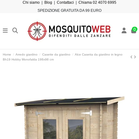
Chi siamo
|
Blog
|
Contattaci
|
Chiama 02 4070 6995
SPEDIZIONE GRATUITA DA 99 EURO
0
Home
Arredo giardino
Casette da giardino
Alce Casetta da giardino in legno
Bh19 Hobby Monofalda 198x98 cm