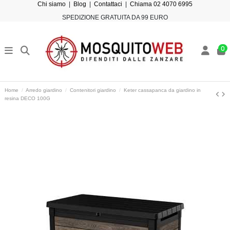
Chi siamo
|
Blog
|
Contattaci
|
Chiama 02 4070 6995
SPEDIZIONE GRATUITA DA 99 EURO
0
Home
Arredo giardino
Contenitori giardino
Keter cassapanca da giardino in
resina DECO 100G