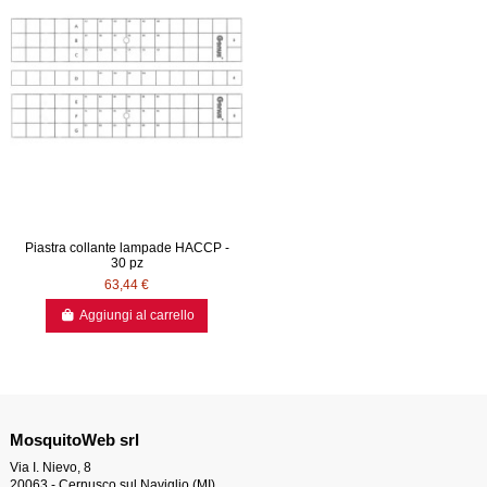
Piastra collante lampade HACCP -
30 pz
63,44 €
Aggiungi al carrello
MosquitoWeb srl
Via I. Nievo, 8
20063 - Cernusco sul Naviglio (MI)