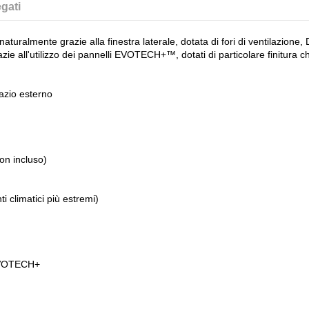
gati
turalmente grazie alla finestra laterale, dotata di fori di ventilazione
 all'utilizzo dei pannelli EVOTECH+™, dotati di particolare finitura che 
pazio esterno
on incluso)
i climatici più estremi)
EVOTECH+