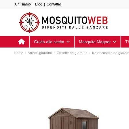
Chi siamo
|
Blog
|
Contattaci
Guida alla scelta
Mosquito Magnet
T
Home
Arredo giardino
Casette da giardino
Keter casetta da gia