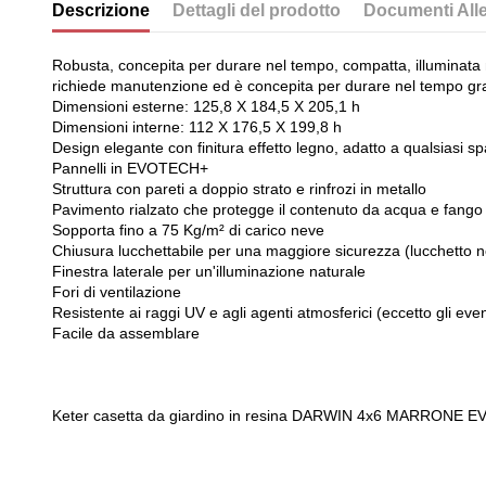
Descrizione
Dettagli del prodotto
Documenti Alle
Robusta, concepita per durare nel tempo, compatta, illuminata na
richiede manutenzione ed è concepita per durare nel tempo grazie
Dimensioni esterne: 125,8 X 184,5 X 205,1 h
Dimensioni interne: 112 X 176,5 X 199,8 h
Design elegante con finitura effetto legno, adatto a qualsiasi s
Pannelli in EVOTECH+
Struttura con pareti a doppio strato e rinfrozi in metallo
Pavimento rialzato che protegge il contenuto da acqua e fango
Sopporta fino a 75 Kg/m² di carico neve
Chiusura lucchettabile per una maggiore sicurezza (lucchetto n
Finestra laterale per un'illuminazione naturale
Fori di ventilazione
Resistente ai raggi UV e agli agenti atmosferici (eccetto gli event
Facile da assemblare
Keter casetta da giardino in resina DARWIN 4x6 MARRONE 