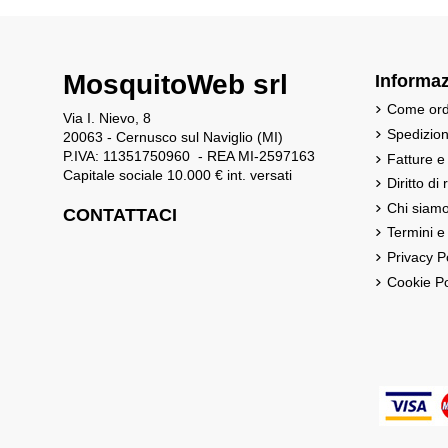
MosquitoWeb srl
Informaz
Come ord
Via I. Nievo, 8
Spedizio
20063 - Cernusco sul Naviglio (MI)
P.IVA: 11351750960 - REA MI-2597163
Fatture e
Capitale sociale 10.000 € int. versati
Diritto di
Chi siam
CONTATTACI
Termini e
Privacy P
Cookie Po