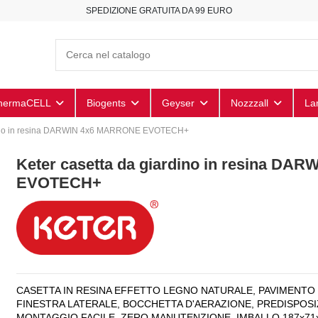
SPEDIZIONE GRATUITA DA 99 EURO
hermaCELL
Biogents
Geyser
Nozzzall
La
rdino in resina DARWIN 4x6 MARRONE EVOTECH+
Keter casetta da giardino in resina D
EVOTECH+
CASETTA IN RESINA EFFETTO LEGNO NATURALE, PAVIMENTO 
FINESTRA LATERALE, BOCCHETTA D'AERAZIONE, PREDISPOS
MONTAGGIO FACILE, ZERO MANUTENZIONE, IMBALLO 187x71