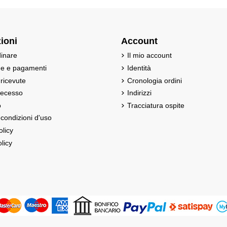
ioni
Account
inare
Il mio account
ne e pagamenti
Identità
 ricevute
Cronologia ordini
 recesso
Indirizzi
o
Tracciatura ospite
 condizioni d'uso
olicy
licy