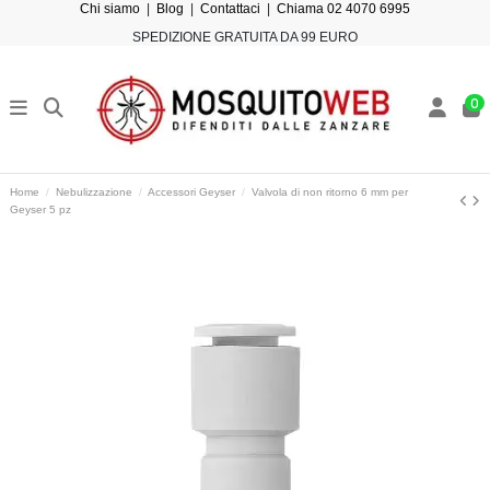
Chi siamo
|
Blog
|
Contattaci
|
Chiama 02 4070 6995
SPEDIZIONE GRATUITA DA 99 EURO
0
Home
Nebulizzazione
Accessori Geyser
Valvola di non ritorno 6 mm per
Geyser 5 pz