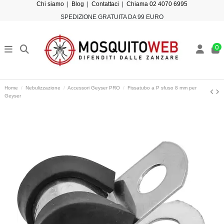
Chi siamo
|
Blog
|
Contattaci
|
Chiama 02 4070 6995
SPEDIZIONE GRATUITA DA 99 EURO
0
Home
Nebulizzazione
Accessori Geyser PRO
Fissatubo a P sfuso 8 mm per
Geyser