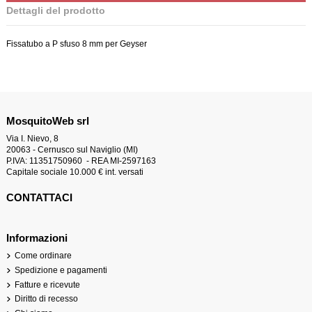
Dettagli del prodotto
Fissatubo a P sfuso 8 mm per Geyser
MosquitoWeb srl
Via I. Nievo, 8
20063 - Cernusco sul Naviglio (MI)
P.IVA: 11351750960 - REA MI-2597163
Capitale sociale 10.000 € int. versati
CONTATTACI
Informazioni
Come ordinare
Spedizione e pagamenti
Fatture e ricevute
Diritto di recesso