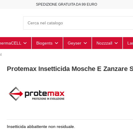
SPEDIZIONE GRATUITA DA 99 EURO
hermaCELL
Biogents
Geyser
Nozzzall
La
ml
Protemax Insetticida Mosche E Zanzare 
Insetticida abbattente non residuale.