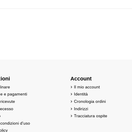
ioni
Account
inare
Il mio account
ne e pagamenti
Identità
 ricevute
Cronologia ordini
 recesso
Indirizzi
o
Tracciatura ospite
 condizioni d'uso
olicy