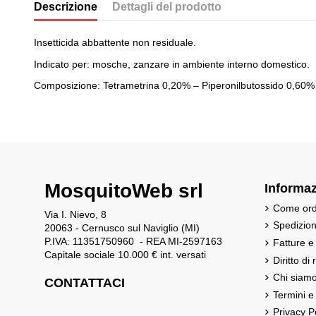
Descrizione
Dettagli del prodotto
Insetticida abbattente non residuale.
Indicato per: mosche, zanzare in ambiente interno domestico.
Composizione: Tetrametrina 0,20% – Piperonilbutossido 0,60%
MosquitoWeb srl
Informaz
Come ord
Via I. Nievo, 8
Spedizio
20063 - Cernusco sul Naviglio (MI)
P.IVA: 11351750960 - REA MI-2597163
Fatture e
Capitale sociale 10.000 € int. versati
Diritto di
Chi siam
CONTATTACI
Termini e
Privacy P