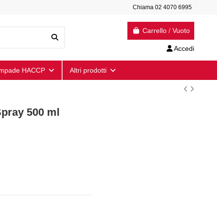
Chiama 02 4070 6995
Carrello
/
Vuoto
Accedi
mpade HACCP
Altri prodotti
Spray 500 ml