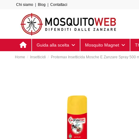
Chi siamo
|
Blog
|
Contattaci
Guida alla scelta
Mosquito Magnet
T
Home
Insetticidi
Protemax Insetticida Mosche E Zanzare Spray 500 