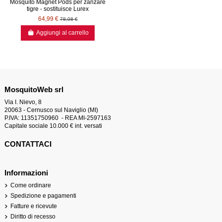
Mosquito Magnet Pods per zanzare
tigre - sostituisce Lurex
64,99 €
78,08 €
Aggiungi al carrello
MosquitoWeb srl
Via I. Nievo, 8
20063 - Cernusco sul Naviglio (MI)
P.IVA: 11351750960 - REA MI-2597163
Capitale sociale 10.000 € int. versati
CONTATTACI
Informazioni
Come ordinare
Spedizione e pagamenti
Fatture e ricevute
Diritto di recesso