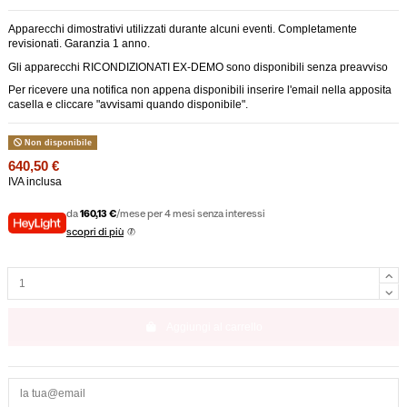
Apparecchi dimostrativi utilizzati durante alcuni eventi. Completamente
revisionati. Garanzia 1 anno.
Gli apparecchi RICONDIZIONATI EX-DEMO sono disponibili senza preavviso
Per ricevere una notifica non appena disponibili inserire l'email nella apposita
casella e cliccare "avvisami quando disponibile".
Non disponibile
640,50 €
IVA inclusa
da
160,13 €
/mese per 4 mesi senza interessi
scopri di più
Aggiungi al carrello