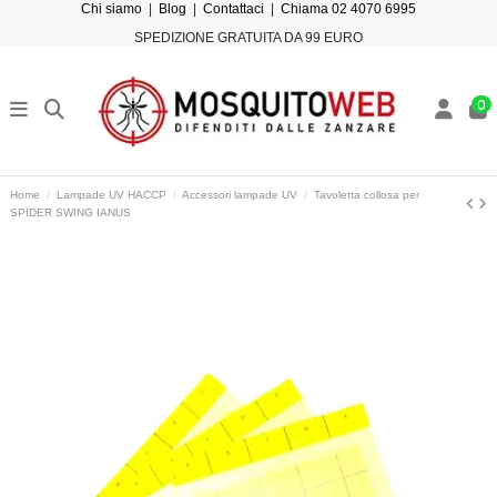
Chi siamo
|
Blog
|
Contattaci
|
Chiama 02 4070 6995
SPEDIZIONE GRATUITA DA 99 EURO
0
Home
Lampade UV HACCP
Accessori lampade UV
Tavoletta collosa per
SPIDER SWING IANUS