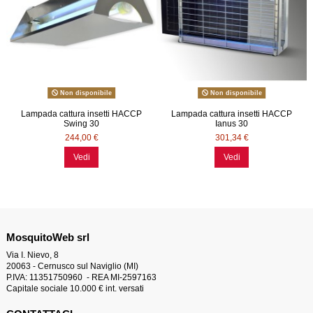
Non disponibile
Non disponibile
Lampada cattura insetti HACCP
Lampada cattura insetti HACCP
Swing 30
Ianus 30
244,00 €
301,34 €
Vedi
Vedi
MosquitoWeb srl
Via I. Nievo, 8
20063 - Cernusco sul Naviglio (MI)
P.IVA: 11351750960 - REA MI-2597163
Capitale sociale 10.000 € int. versati